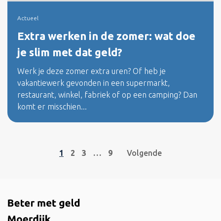
Actueel
Extra werken in de zomer: wat doe
je slim met dat geld?
Werk je deze zomer extra uren? Of heb je
vakantiewerk gevonden in een supermarkt,
restaurant, winkel, fabriek of op een camping? Dan
komt er misschien...
1
2
3
…
9
Volgende