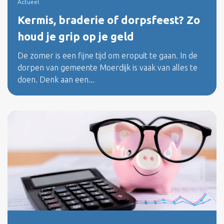
Actueel
Kermis, braderie of dorpsfeest? Zo
houd je grip op je geld
De zomer is een fijne tijd om eropuit te gaan. In de
dorpen van gemeente Moerdijk is vaak van alles te
doen. Denk aan een...