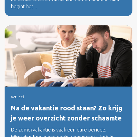
begint het...
Actueel
Na de vakantie rood staan? Zo krijg
je weer overzicht zonder schaamte
De zomervakantie is vaak een dure periode.