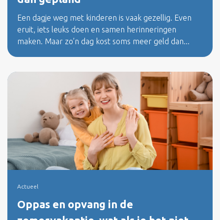
Een dagje weg met kinderen is vaak gezellig. Even
eruit, iets leuks doen en samen herinneringen
maken. Maar zo’n dag kost soms meer geld dan...
Actueel
Oppas en opvang in de