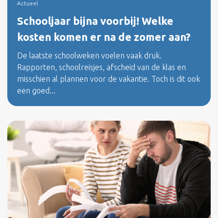
Actueel
Schooljaar bijna voorbij! Welke
kosten komen er na de zomer aan?
De laatste schoolweken voelen vaak druk.
Rapporten, schoolreisjes, afscheid van de klas en
misschien al plannen voor de vakantie. Toch is dit ook
een goed...