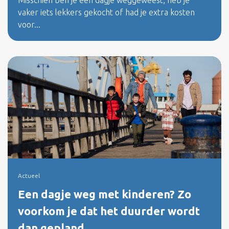
Misschien ben je een dagje weggeweest, heb je
vaker iets lekkers gekocht of had je extra kosten
voor...
Actueel
Een dagje weg met kinderen? Zo
voorkom je dat het duurder wordt
dan gepland