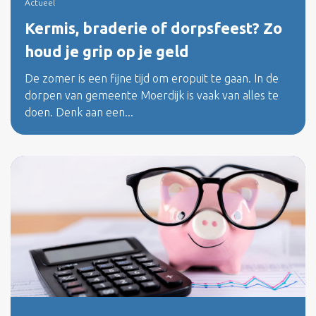
Actueel
Kermis, braderie of dorpsfeest? Zo
houd je grip op je geld
De zomer is een fijne tijd om eropuit te gaan. In de
dorpen van gemeente Moerdijk is vaak van alles te
doen. Denk aan een...