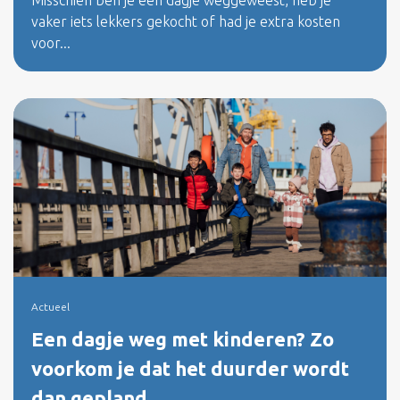
Misschien ben je een dagje weggeweest, heb je
vaker iets lekkers gekocht of had je extra kosten
voor...
Actueel
Een dagje weg met kinderen? Zo
voorkom je dat het duurder wordt
dan gepland