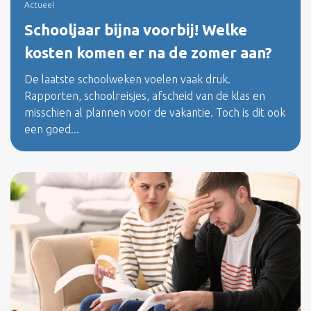
Actueel
Schooljaar bijna voorbij! Welke
kosten komen er na de zomer aan?
De laatste schoolweken voelen vaak druk.
Rapporten, schoolreisjes, afscheid van de klas en
misschien al plannen voor de vakantie. Toch is dit ook
een goed...