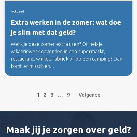
Actueel
Extra werken in de zomer: wat doe
je slim met dat geld?
Werk je deze zomer extra uren? Of heb je
vakantiewerk gevonden in een supermarkt,
restaurant, winkel, fabriek of op een camping? Dan
komt er misschien...
1
2
3
…
9
Volgende
Maak jij je zorgen over geld?