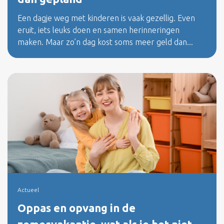
Een dagje weg met kinderen is vaak gezellig. Even
eruit, iets leuks doen en samen herinneringen
maken. Maar zo’n dag kost soms meer geld dan...
Actueel
Oppas en opvang in de