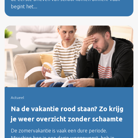
begint het...
Actueel
Na de vakantie rood staan? Zo krijg
je weer overzicht zonder schaamte
De zomervakantie is vaak een dure periode.