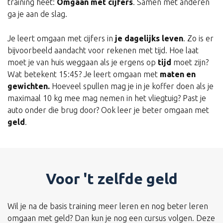
training heet:
Omgaan met cijfers
. Samen met anderen
ga je aan de slag.
Je leert omgaan met cijfers in
je dagelijks leven
. Zo is er
bijvoorbeeld aandacht voor rekenen met tijd. Hoe laat
moet je van huis weggaan als je ergens op
tijd
moet zijn?
Wat betekent 15:45? Je leert omgaan met
maten en
gewichten.
Hoeveel spullen mag je in je koffer doen als je
maximaal 10 kg mee mag nemen in het vliegtuig? Past je
auto onder die brug door? Ook leer je beter omgaan met
geld
.
Voor 't zelfde geld
Wil je na de basis training meer leren en nog beter leren
omgaan met geld? Dan kun je nog een cursus volgen. Deze