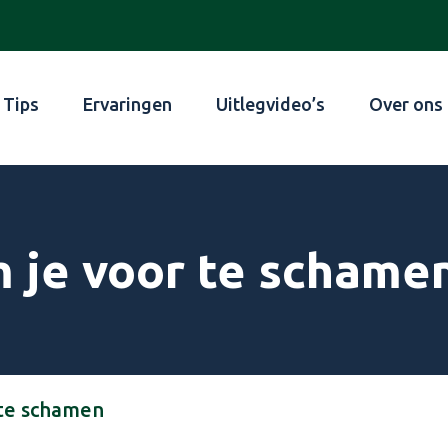
Tips
Ervaringen
Uitlegvideo’s
Over ons
m je voor te schame
 te schamen