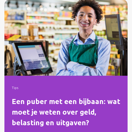
Tips
Een puber met een bijbaan: wat
moet je weten over geld,
belasting en uitgaven?