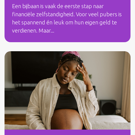
Een bijbaan is vaak de eerste stap naar
financiële zelfstandigheid. Voor veel pubers is
het spannend én leuk om hun eigen geld te
verdienen. Maar...