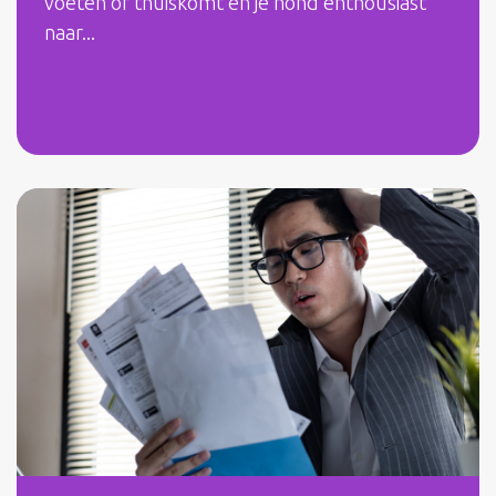
voeten of thuiskomt en je hond enthousiast
naar...