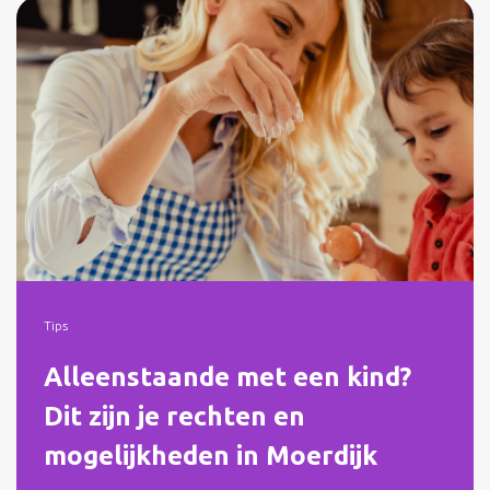
Tips
Alleenstaande met een kind?
Dit zijn je rechten en
mogelijkheden in Moerdijk