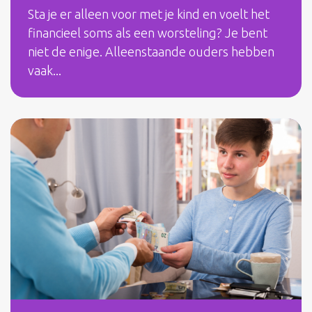
Sta je er alleen voor met je kind en voelt het
financieel soms als een worsteling? Je bent
niet de enige. Alleenstaande ouders hebben
vaak...