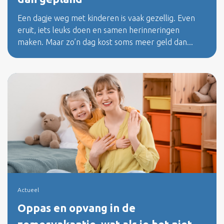
Een dagje weg met kinderen is vaak gezellig. Even
eruit, iets leuks doen en samen herinneringen
maken. Maar zo’n dag kost soms meer geld dan...
Actueel
Oppas en opvang in de