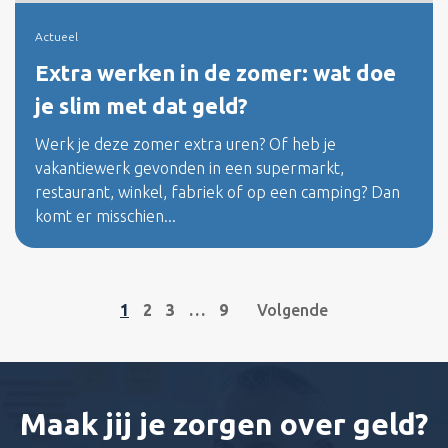
Actueel
Extra werken in de zomer: wat doe
je slim met dat geld?
Werk je deze zomer extra uren? Of heb je
vakantiewerk gevonden in een supermarkt,
restaurant, winkel, fabriek of op een camping? Dan
komt er misschien...
1
2
3
…
9
Volgende
Maak jij je zorgen over geld?