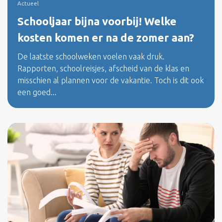
Actueel
Schooljaar bijna voorbij! Welke
kosten komen er na de zomer aan?
De laatste schoolweken voelen vaak druk.
Rapporten, schoolreisjes, afscheid van de klas en
misschien al plannen voor de vakantie. Toch is dit ook
een goed...