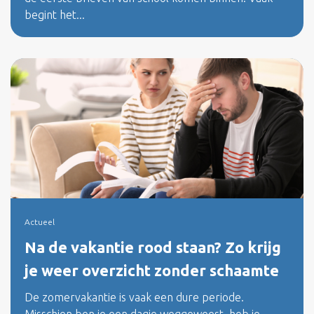
begint het...
Actueel
Na de vakantie rood staan? Zo krijg
je weer overzicht zonder schaamte
De zomervakantie is vaak een dure periode.