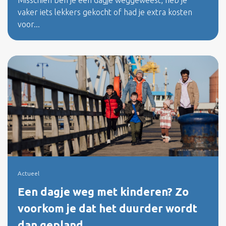
Misschien ben je een dagje weggeweest, heb je
vaker iets lekkers gekocht of had je extra kosten
voor...
Actueel
Een dagje weg met kinderen? Zo
voorkom je dat het duurder wordt
dan gepland