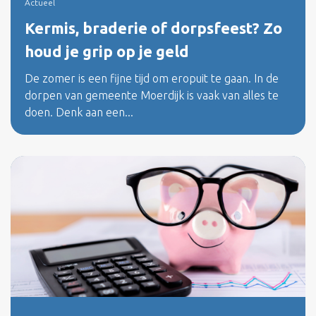
Actueel
Kermis, braderie of dorpsfeest? Zo
houd je grip op je geld
De zomer is een fijne tijd om eropuit te gaan. In de
dorpen van gemeente Moerdijk is vaak van alles te
doen. Denk aan een...