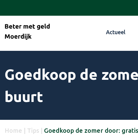
Actueel
Goedkoop de zomer 
buurt
Home
|
Tips
|
Goedkoop de zomer door: gratis 