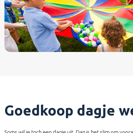
Goedkoop dagje we
Soms wil je toch een dagje uit. Dan is het slim om voora