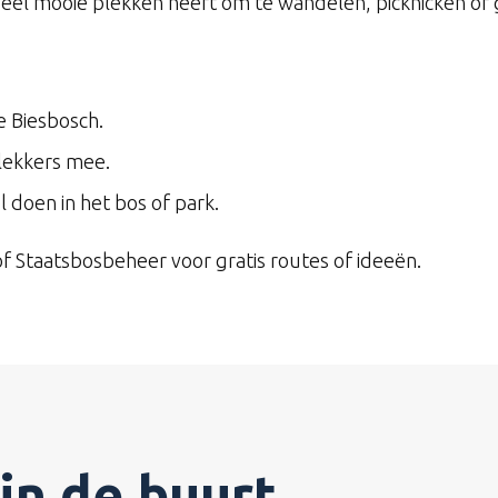
k veel mooie plekken heeft om te wandelen, picknicken of
e Biesbosch.
 lekkers mee.
 doen in het bos of park.
 Staatsbosbeheer voor gratis routes of ideeën.
 in de buurt