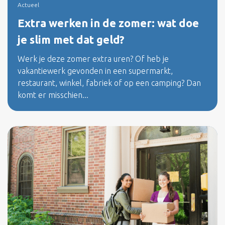
Actueel
Extra werken in de zomer: wat doe
je slim met dat geld?
Werk je deze zomer extra uren? Of heb je
vakantiewerk gevonden in een supermarkt,
restaurant, winkel, fabriek of op een camping? Dan
komt er misschien...