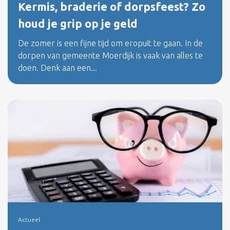
Kermis, braderie of dorpsfeest? Zo
houd je grip op je geld
De zomer is een fijne tijd om eropuit te gaan. In de
dorpen van gemeente Moerdijk is vaak van alles te
doen. Denk aan een...
Actueel