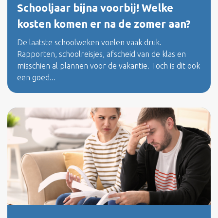
Schooljaar bijna voorbij! Welke
kosten komen er na de zomer aan?
De laatste schoolweken voelen vaak druk.
Rapporten, schoolreisjes, afscheid van de klas en
misschien al plannen voor de vakantie. Toch is dit ook
een goed...