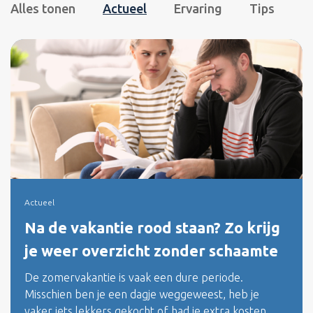
Alles tonen
Actueel
Ervaring
Tips
Actueel
Na de vakantie rood staan? Zo krijg
je weer overzicht zonder schaamte
De zomervakantie is vaak een dure periode.
Misschien ben je een dagje weggeweest, heb je
vaker iets lekkers gekocht of had je extra kosten