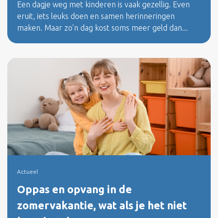
Een dagje weg met kinderen is vaak gezellig. Even
eruit, iets leuks doen en samen herinneringen
maken. Maar zo’n dag kost soms meer geld dan...
Actueel
Oppas en opvang in de
zomervakantie, wat als je het niet