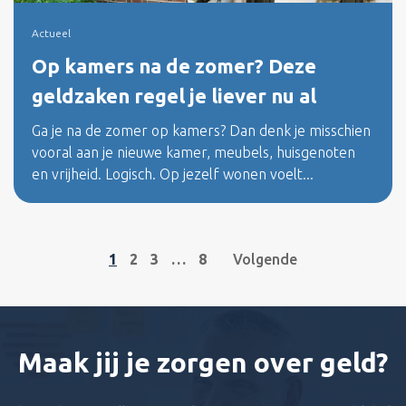
Actueel
Op kamers na de zomer? Deze
geldzaken regel je liever nu al
Ga je na de zomer op kamers? Dan denk je misschien
vooral aan je nieuwe kamer, meubels, huisgenoten
en vrijheid. Logisch. Op jezelf wonen voelt...
1
2
3
…
8
Volgende
Maak jij je zorgen over geld?