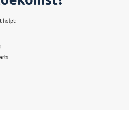
t helpt:
p.
rts.