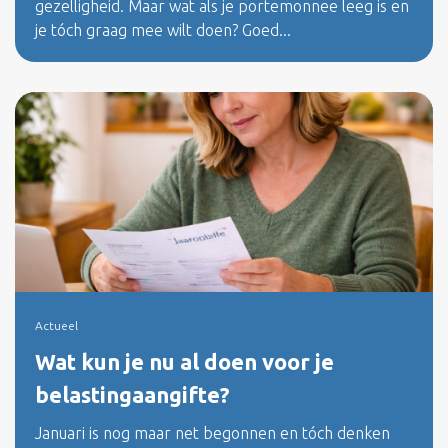
gezelligheid. Maar wat als je portemonnee leeg is en
je tóch graag mee wilt doen? Goed...
Actueel
Wat kun je nu al doen voor je
belastingaangifte?
Januari is nog maar net begonnen en tóch denken