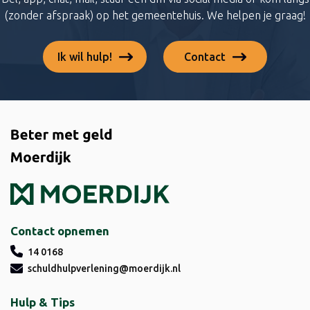
(zonder afspraak) op het gemeentehuis. We helpen je graag!
Ik wil hulp!
Contact
Contact opnemen
14 0168
schuldhulpverlening@moerdijk.nl
Hulp & Tips