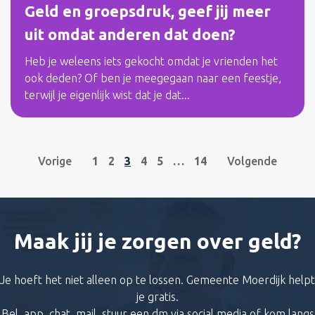
Geld en groepsdruk, geef jij meer
uit omdat anderen dat doen?
Heb je weleens iets gekocht omdat je vrienden het
ook deden? Of ben je meegegaan naar een feestje,
terwijl je eigenlijk wist dat je dat...
Vorige
1
2
3
4
5
…
14
Volgende
Maak jij je zorgen over geld?
Je hoeft het niet alleen op te lossen. Gemeente Moerdijk helpt
je gratis.
Bel, app, chat, mail, stuur een dm via social media of kom langs