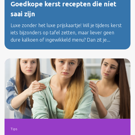
Goedkope kerst recepten die níet
saai zijn
Luxe zonder het luxe prijskaartje! Wil je tijdens kerst
iets bijzonders op tafel zetten, maar liever geen
dure kalkoen of ingewikkeld menu? Dan zit je...
Tips