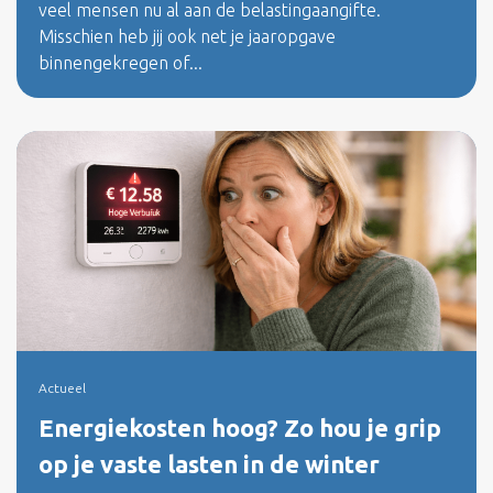
veel mensen nu al aan de belastingaangifte.
Misschien heb jij ook net je jaaropgave
binnengekregen of...
Actueel
Energiekosten hoog? Zo hou je grip
op je vaste lasten in de winter