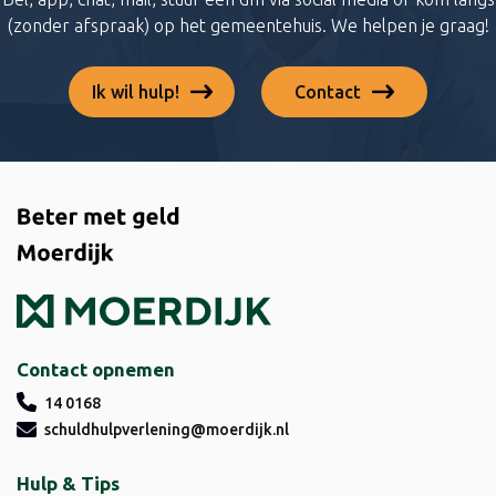
(zonder afspraak) op het gemeentehuis. We helpen je graag!
Ik wil hulp!
Contact
Contact opnemen
14 0168
schuldhulpverlening@moerdijk.nl
Hulp & Tips