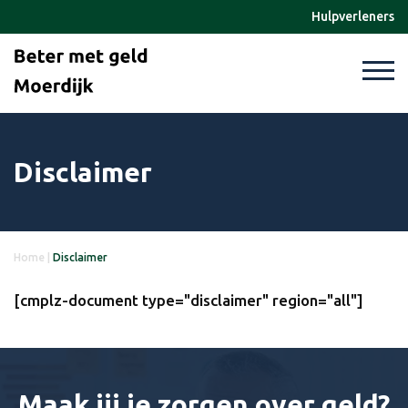
Hulpverleners
Disclaimer
Home
|
Disclaimer
[cmplz-document type="disclaimer" region="all"]
Maak jij je zorgen over geld?