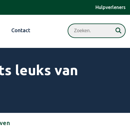
Hulpverleners
Zoeken
Contact
ts leuks van
even