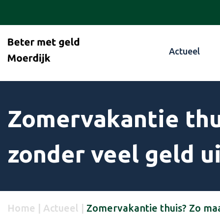
Actueel
Zomervakantie thui
zonder veel geld u
Home
|
Actueel
|
Zomervakantie thuis? Zo maak