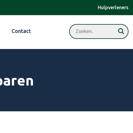
Hulpverleners
Zoeken
Contact
paren