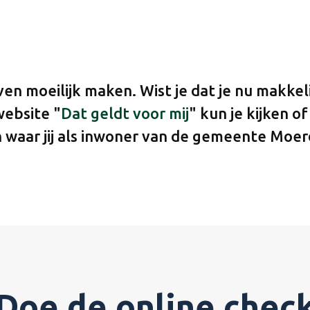
n moeilijk maken. Wist je dat je nu makkeli
website "
Dat geldt voor mij
" kun je kijken o
en waar jij als inwoner van de gemeente Moe
Doe de online chec